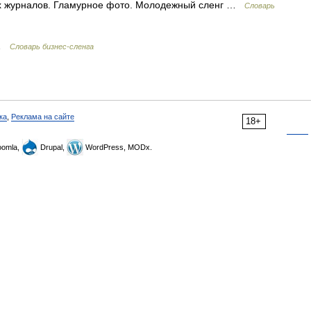
ых журналов. Гламурное фото. Молодежный сленг …
Cловарь
 …
Словарь бизнес-сленга
ка
,
Реклама на сайте
18+
omla,
Drupal,
WordPress, MODx.