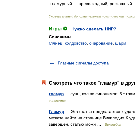
гламурный
—
превосходный
,
роскошный
Универсальный
дополнительный
практический
толко
Игры ⚽
Нужно сделать НИР?
Синонимы
:
глянец
,
колдовство
,
очарование
,
шарм
Глазные сигналы доступа
Смотреть что такое "гламур" в дру
гламур
— сущ., кол во синонимов: 5 • глам
синонимов
Гламур
— Эта статья предлагается к уда
можете найти на странице Википедия:К уд
завершён, статью можн …
Википедия