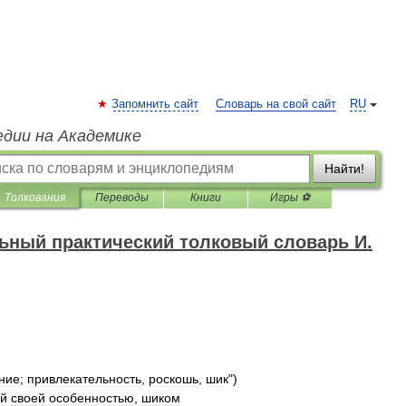
Запомнить сайт
Словарь на свой сайт
RU
едии на Академике
Найти!
Толкования
Переводы
Книги
Игры ⚽
ный практический толковый словарь И.
ние
;
привлекательность
,
роскошь
,
шик
")
й
своей
особенностью
,
шиком