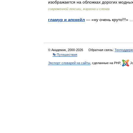
изображается на обложках дорогих модн
современной лексики, жаргона и сленга
гламур и апскейл
— «ну очень круто!!!»
© Академик, 2000-2026
Обратная связь:
Техподдерж
👣 Путешествия
Экспорт словарей на сайты
, сделанные на PHP,
Jo