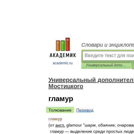
Словари и энциклоп
academic.ru
Универсальный дополнительный практический толковый словарь И. Мостицкого
Универсальный дополнитель
Мостицкого
гламур
Толкование
Перевод
гламур
(
от
англ
.
glamour
"
шарм
,
обаяние
;
очарова
гламур
—
выделение
среди
простых
люде