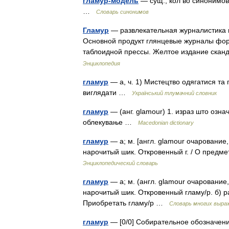
гламур-модель
— сущ., кол во синонимов:
…
Словарь синонимов
Гламур
— развлекательная журналистика 
Основной продукт глянцевые журналы форма
таблоидной прессы. Желтое издание сканд
Энциклопедия
гламур
— а, ч. 1) Мистецтво одягатися та
виглядати …
Український тлумачний словник
гламур
— (анг. glamour) 1. израз што озна
облекување …
Macedonian dictionary
гламур
— а; м. [англ. glamour очарование
нарочитый шик. Откровенный г. / О предме
Энциклопедический словарь
гламур
— а; м. (англ. glamour очарование
нарочитый шик. Откровенный гламу/р. б) р
Приобретать гламу/р …
Словарь многих выра
гламур
— [0/0] Собирательное обозначени