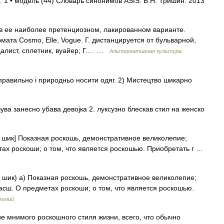
 1 • модель (44) Словарь синонимов ASIS. В.Н. Тришин. 2013
в ее наиболее претенциозном, лакированном варианте.
та Cosmo, Elle, Vogue. Г. дистанцируется от бульварной,
алист, сплетник, вуайер; Г.… …
Альтернативная культура.
 правильно і природньо носити одяг. 2) Мистецтво шикарно
чува занесно убава девојка 2. луксузно блескав стил на женско
, шик] Показная роскошь, демонстративное великолепие;
тах роскоши; о том, что является роскошью. Приобретать г …
, шик) а) Показная роскошь, демонстративное великолепие;
асш. О предметах роскоши; о том, что является роскошью.
жений
е мнимого роскошного стиля жизни, всего, что обычно