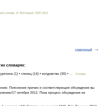
вый
словарь
.
И
.
Мостицкий
.
2005
–
2012
.
гламурный
гих словарях:
урятина (1) • глянец (14) • колдовство (30) • …
Словарь
лению. Пояснение причин и соответствующее обсуждение вы
алению/17 октября 2012. Пока процесс обсуждения не